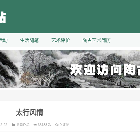
活动
生活随笔
艺术评价
陶古艺术简历
太行风情
12-22
书画作品
33133 次
0 评论