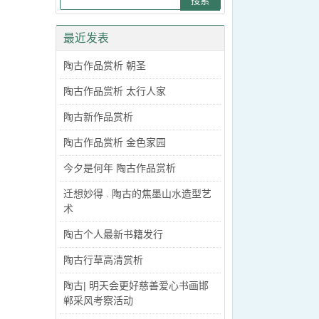
最近发表
陶古作品赏析 朝圣
陶古作品赏析 太行人家
陶古新作品赏析
陶古作品赏析 金色家园
今夕是何年 陶古作品赏析
迁想妙得 . 陶古的焦墨山水造型艺
术
陶古个人最新书籍发行
陶古行草高清赏析
陶古| 明天会更好慈善爱心书画邯
郸采风考察活动