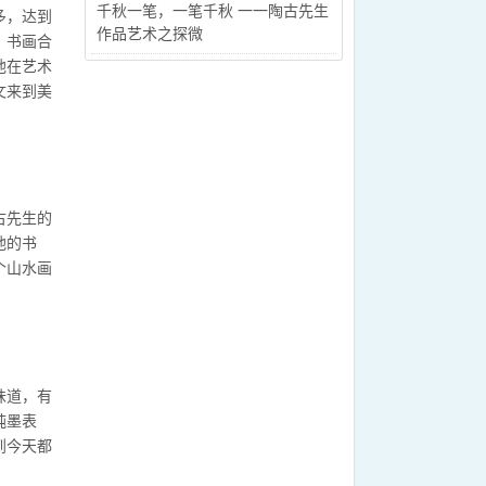
千秋一笔，一笔千秋 一一陶古先生
多，达到
作品艺术之探微
，书画合
他在艺术
文来到美
古先生的
他的书
个山水画
味道，有
纯墨表
到今天都