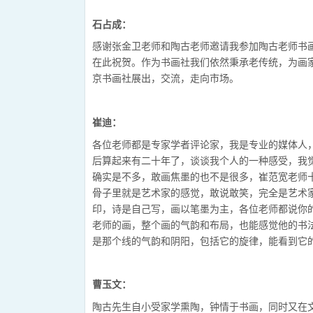
石占成：
感谢张金卫老师和陶古老师邀请我参加陶古老师书
在此祝贺。作为书画社我们依然秉承老传统，为画
京书画社展出，交流，走向市场。
崔迪：
各位老师都是专家学者评论家，我是专业的媒体人
后算起来有二十年了，谈谈我个人的一种感受，我
确实是不多，敢画焦墨的也不是很多，崔范宽老师
骨子里就是艺术家的感觉，敢说敢笑，完全是艺术
印，诗是自己写，画以笔墨为主，各位老师都说你
老师的画，整个画的气韵和布局，也能感觉他的书
是那个线的气韵和阴阳，包括它的旋律，能看到它
曹玉文：
陶古先生自小受家学熏陶，钟情于书画，同时又在