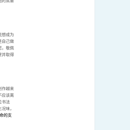
他的焦墨
说想成为
是自己做
您，敬佩
贺并取得
创作越来
不应该离
位书法
生况味，
命的支