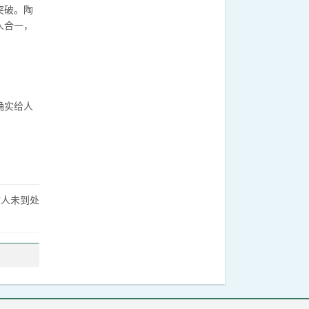
突破。陶
人合一，
确实给人
古人未到处