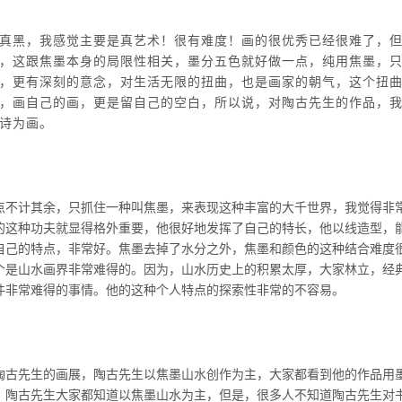
真黑，我感觉主要是真艺术！很有难度！画的很优秀已经很难了，
，这跟焦墨本身的局限性相关，墨分五色就好做一点，纯用焦墨，
，更有深刻的意念，对生活无限的扭曲，也是画家的朝气，这个扭
，画自己的画，更是留自己的空白，所以说，对陶古先生的作品，
诗为画。
点不计其余，只抓住一种叫焦墨，来表现这种丰富的大千世界，我觉得非
的这种功夫就显得格外重要，他很好地发挥了自己的特长，他以线造型，
自己的特点，非常好。焦墨去掉了水分之外，焦墨和颜色的这种结合难度
个是山水画界非常难得的。因为，山水历史上的积累太厚，大家林立，经
件非常难得的事情。他的这种个人特点的探索性非常的不容易。
陶古先生的画展，陶古先生以焦墨山水创作为主，大家都看到他的作品用
，陶古先生大家都知道以焦墨山水为主，但是，很多人不知道陶古先生对