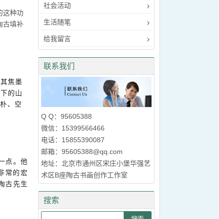
社会活动
的这种功
生活随笔
陶古填补
给我留言
联系我们
，其焦墨
笔下的山
浑朴、空
Q Q：95605388
微信：15399566466
电话：15855390087
邮箱：95605388@qq.com
一点。他
地址：北京市通州区宋庄小堡华强艺
非常的宏
术区B座陶古书画创作工作室
陶古先生
搜索