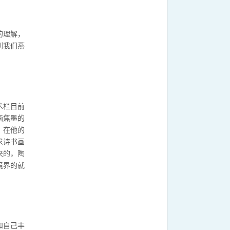
的理解，
到我们燕
术栏目前
画焦墨的
，在他的
求诗书画
来的，陶
境界的就
和自己丰