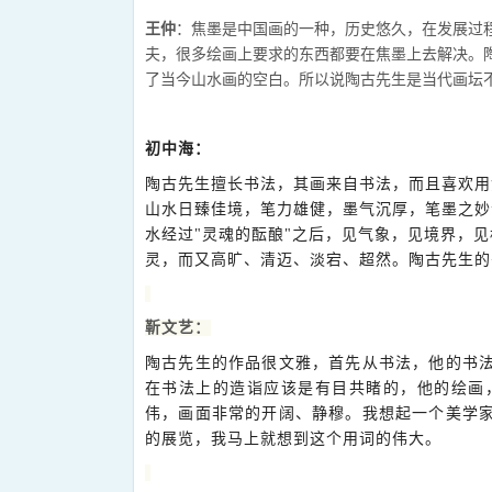
王仲
：焦墨是中国画的一种，历史悠久，在发展过
夫，很多绘画上要求的东西都要在焦墨上去解决。
了当今山水画的空白。所以说陶古先生是当代画坛
初中海：
陶古先生擅长书法，其画来自书法，而且喜欢用
山水日臻佳境，笔力雄健，墨气沉厚，笔墨之妙
水经过"灵魂的酝酿"之后，见气象，见境界，
灵，而又高旷、清迈、淡宕、超然。陶古先生的
靳文艺：
陶古先生的作品很文雅，首先从书法，他的书
在书法上的造诣应该是有目共睹的，他的绘画
伟，画面非常的开阔、静穆。我想起一个美学
的展览，我马上就想到这个用词的伟大。