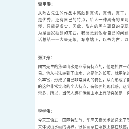
雷甲寿：
从陶古先生的作品中感触到真切，真情，真干，
是优秀，还有自己的特点，给人一种离奇的显现
慢，只能是虚实，因此，陶古的画有离奇的显现
为是画家独到的东西。我感觉到他看自己的问题
话总结一一大墨无垠，写意端正，以书为古，以
张江舟
：
陶古先生的焦墨山水是非常有特点的，他是抓住一
易。他从书法转到了山水，这是他的长项，就用笔
么丰富，形成了自己非常鲜明的特色，从而形成了
的这种非常突出的个人特点，有很强的现代感，这
常多，所以，当代人想在传统山水上有所突破是一
李学伟
：
今天正值五一国际劳动节，华声天桥美术馆迎来了
来体现山水画的境界，很多画家在落款上存在缺憾