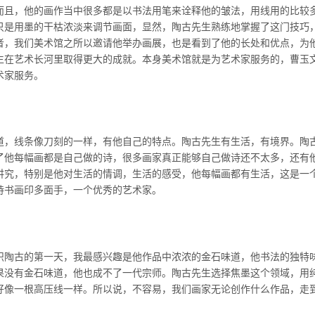
而且，他的画作当中很多都是以书法用笔来诠释他的皱法，用线用的比较
只是用墨的干枯浓淡来调节画面，显然，陶古先生熟练地掌握了这门技巧
者，我们美术馆之所以邀请他举办画展，也是看到了他的长处和优点，为
生在艺术长河里取得更大的成就。本身美术馆就是为艺术家服务的，曹玉
术家服务。
道，线条像刀刻的一样，有他自己的特点。陶古先生有生活，有境界。陶
了他每幅画都是自己做的诗，很多画家真正能够自己做诗还不太多，还有
讲究，特别是他对生活的情调，生活的感受，他每幅画都有生活，这是一
诗书画印多面手，一个优秀的艺术家。
识陶古的第一天，我最感兴趣是他作品中浓浓的金石味道，他书法的独特
果没有金石味道，他也成不了一代宗师。陶古先生选择焦墨这个领域，用
好像一根高压线一样。所以说，不容易，我们画家无论创作什么作品，走