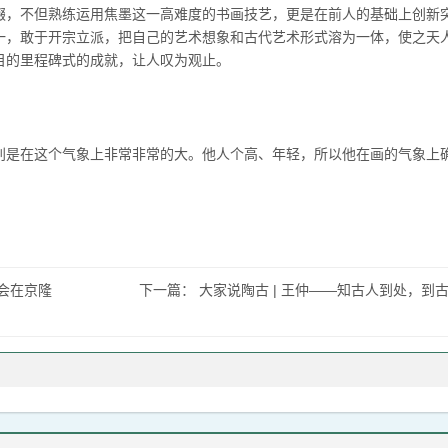
缀，不但熟练运用焦墨这一高难度的书画技艺，更是在前人的基础上创新
一，敢于开宗立派，把自己的艺术想象和古代艺术形式溶为一体，使之天
目的里程碑式的成就，让人叹为观止。
别是在这个气象上非常非常的大。他人个高、年轻，所以他在画的气象上
会在京隆
下一篇：
大家说陶古 | 王仲——知古人到处，到