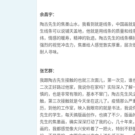
余昌宇：
陶古先生的焦墨山水，我看到就是线条，中国画就
生线条可以说铺天盖地，他就是用线条的质量和线
纬，情感的暖寿，精神的轨迹。陶古先生的线条横
强烈的视觉冲击力，焦墨给人感觉敦实厚重，层次
耐人寻味。
张艺群：
我跟陶古先生接触的也就三次面儿，第一次见，谁
二次正好路过他家，我说你在家吗？实际深入了解
慎的，也是非常有限的，基本不窜门，陶古先生风
触，第三次接触就是今天坐在这儿了。疫情那么严
历，到他的工作室，映入我眼帘的就是书法，我说
先生的学生，每天搞版画创作，也搞了不少，版画
先生的焦墨画，确实深深打动了我的心，几十年来
画的，我都感觉像大兴安岭着了一把火，特别不舒