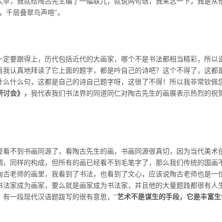
大早，我就给陶古先生编了一幅联儿，就说两句话，我来念一下，我是从
，千层叠翠鸟声喧"。
一定要跟得上，历代包括近代的大画家，哪个不是书法都相当精彩，所以
且我认真地拜读了它上面的题字，都是吟自己的诗吧？这个不得了，这都
什么什么句，这都是自己的诗自己题字呀，这很了不得！所以我非常钦佩
研讨会》，
我代表我们书法界的同道同仁对陶古先生的画展表示热烈的祝
经看不到书画同源了，看陶古先生的画，书画同源很真切，因为当代美术
调，同样的构成，但所有的画已经看不到毛笔字了，那么我们传统的国画
陶古老师的画里，我看到了书法，也看到了文心，应该说陶古老师也是一
书法家成为画家，要么就是画家成为书法家，并且他的大量题践都很有人
，有一段现代汉语题跋写的很有意思，"
艺术不是谋生的手段，它是丰富生