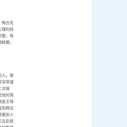
。陶古先
生理的经
对整，有
很鲜嫩，
的人。第
是非常谨
二次接
过他的简
源是王琦
看到两位
馆看别人
彩五彩缤