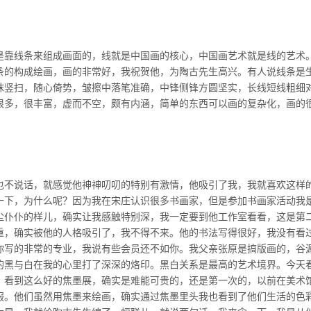
是靠线条来组成画面的，线就是中国画的核心，中国画艺术就是线的艺术
条的构成绘画，画的非常好，我祝贺他，为陶古先生高兴。有人说线条是
抹竖扫，随心倚势，皱擦中落笔准确，中锋侧锋方圆坚实，长线短线粗细
很多，很丰富，虚而不空，颇有内涵，简单的东西可以画的复杂化，画的
也不说话，就感觉他神神叨叨的特别有激情，他吸引了我，我就喜欢这样
一下，为什么呢？因为我在宋庄认识很多书画家，但是参加书画家活动我
尘仆仆的样儿，确实让我感触特别深，我一定要到他工作室看看，这是第
重，确实被他的人格吸引了，我不得不来。他的书法写得很好，我没有看
你写的非常的专业，我说有些会员还
不如你。我父亲张原是搞版画的，谷
的黑与白在我的心里打了深深的烙印。黑白关系是最高的艺术境界。今天
，看到这么好的焦墨展，确实是难能可贵的，还是第一次的，以前在美术
服。他们虽然用焦墨来绘画，确实通过焦墨里头我也看到了他们生活的色