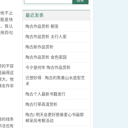
但他不止
最近发表
只能是快
曲，我认
陶古作品赏析 朝圣
我用四句
陶古作品赏析 太行人家
陶古新作品赏析
陶古作品赏析 金色家园
常的不容
今夕是何年 陶古作品赏析
能画得这
迁想妙得 . 陶古的焦墨山水造型艺
很大，他
术
典名作非
陶古个人最新书籍发行
陶古行草高清赏析
陶古| 明天会更好慈善爱心书画邯
墨的线条
郸采风考察活动
书法也有