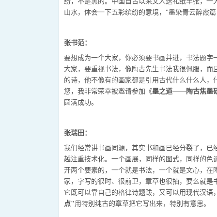
纷，不是黑的。中国自古以来文人送礼纸半张，一
山水，体会一下五彩缤纷的意境，"墨染青云醉霞篇
张书范：
要想成为一个大家，你必须要书画并进，书法题字
大家，要重视书法，像陶古先生书法我很佩服，而
的诗，他不像有的画家都是引用古代什么什么人，
您，我非常荣幸被邀请参加《
墨之道——陶古焦墨
圆满成功。
张瑞田：
我们经常讲书画同源，其实书和画已经分裂了，已
越注重技术化。一个画展，同样的图式，同样的色
开两个要素的，一个就是书法，一个就是文心，在
家，字写的很时、很前卫，章草也很抽，要么就是
它既可以靠自己的格律诗题跋，又可以用现代汉语
点"
用特别纯古的章草把它写出来，特别有意思。