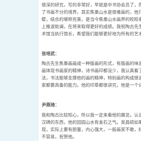
很深的研究，写的非常好，早就是中书协会员了，
了书画不分的境界，其实焦墨山水是很难画的，他
壁，结合的堪称完美，是当今焦墨山水画界的皎皎
上推波助澜，在将来取得更好的成绩。我祝陶古先
术馆当执行馆长，希望我们能够更好地为所有的艺
张培武
：
陶古先生焦墨画画成一种版画的形式，有版画的味
画体现书画家的精神，诗书画印都没少，我认真看
法，书法能够支撑他的画的精神，特别画的构成很
家都要具备的能力。他的印章都很讲究，他是一个
尹燕琦
：
我和陶古比较知心，所以我一定来看他的展览。认
汉碑的东西，他的田园山水有金石之气。吴昌硕如
现，实际上要有胆量，内心强大，一般画家不敢，
不容易，祝贺他。