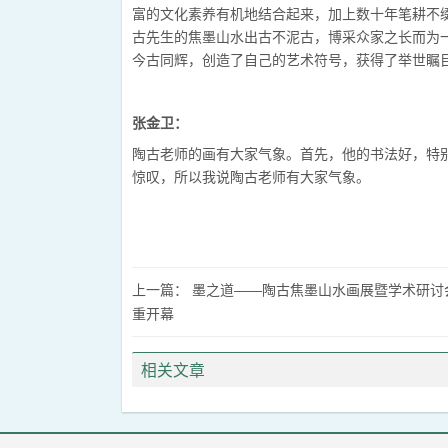
富的文化素养有机地结合起来，加上数十年笔耕不
古先生的焦墨山水出古不泥古，博采众家之长而为
今古同辉，创造了自己的艺术符号，获得了举世瞩
张金卫：
陶古老师的画有大家气象。首先，他的书法好，特
惊叹，所以我说陶古老师有大家气象。
上一篇：
墨之道——陶古焦墨山水画展暨学术研讨
重开幕
相关文章