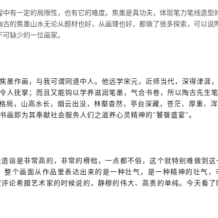
程中有一定的局限性，也有它的难度。焦墨是真功夫，体现笔力笔线造型
陶古的
焦墨山水
无论从题材也好，从画理也好，都做了很多探索，可以说
不可缺少的一位画家。
焦墨作画，与我可谓同道中人。他远学宋元，近师当代，深得津涯
令人抚掌；而且又能钩以学养滋润笔墨，气合书卷，所以陶古先生
见格局，山高水长，烟云出没，林壑杳然，亭台深藏，苍茫、厚重、
书画即为其奉献社会服务人们之滋养心灵精神的"饕餮盛宴"。
法造诣是非常高的，非常的榾柮，一点都不俗，这个就特别难做到这
，整个画面从作品里表达出来的是一种壮气，是一种精神的壮气，
家评论希腊艺术家的时候说的，静穆的伟大、高贵的单纯。今天看了