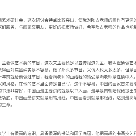
画艺术研讨会，这次研讨会特点比较突出，使我对陶古老师的画作有更深
家们服务，与画家交朋友，更好的把市场做好，希望陶古老师的作品也能
，主要做艺术类的节目，这次来主要还是以宣传报道为主，我叫崔迪做艺
觉得画对焦墨确实是不容易，做了那么多节目，采访人也太多太多，但是
十年前就给他做过节目，我看陶老师的画给我的感受是陶老师是性情中人
家的风格，在他的艺术里面诗是自己写，这个不容易，中国的画家首先要
的书法非常好，中国画最主要讲的就是以书入画，最早是南朝陆探微提出
法功底，中国画最讲究就是用笔用线，中国画看到就是那根线，达到最高
的生命。
文学上有很高的造诣，具备很深的书法和国学底蕴，他把高超的书画技艺