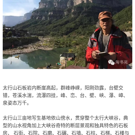
太行山石板岩内断崖高起，群峰峥嵘，阳刚劲露，台壁交
错，苍溪水湍，流瀑四挂，峰、峦、台、壁、峡、瀑、嶂、
泉姿态万千。
太行山三亩地写生基地依山傍水，贯穿整个太行大峡谷，典
型的山水视角加上大峡谷奇特的断层景观和独具特色的石板
房、 石街、石院、石磨、石碾、石墙、石柱、石梯、石楼与