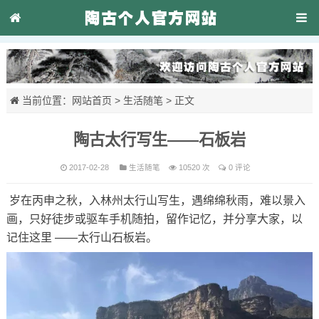
当前位置：
网站首页
>
生活随笔
> 正文
陶古太行写生——石板岩
2017-02-28
生活随笔
10520 次
0 评论
岁在丙申之秋，入林州太行山写生，遇绵绵秋雨，难以景入
画，只好徒步或驱车手机随拍，留作记忆，并分享大家，以
记住这里 ——太行山石板岩。