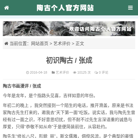
当前位置：
网站首页
>
艺术评价
> 正文
初识陶古 / 张成
2016-04-18
艺术评价
10125 次
0 评论
陶古书画漫评 /
张成
今年是龙年，是个指路头见喜，吉祥如意的年份。
年初二的晚上 ，我突然接到一个陌生的电话，推开滑盖，原来是书法
家陶古先生打来的，邀我去“天下第一面”吃饭。说实话，我与陶先生曾
经有过一面之识，不好意思叨扰，但不耐不过先生言深语重的诚恳与
厚爱，只得“恭敬不如从命”于是便简装前往，从容赴约。
陶先生“修长八尺，形貌 丽”，斯文儒雅，倜傥风流，是个典型的豪情