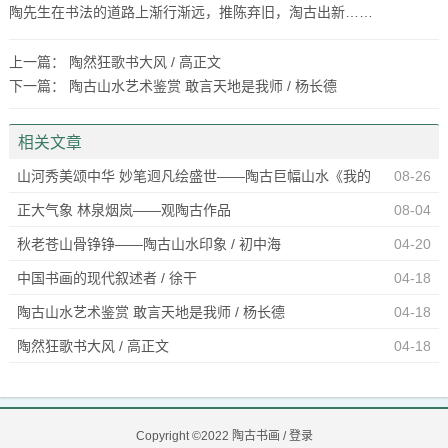
陶先生在书法的道路上渐行渐远，推陈弃旧，淘古出新……
上一篇：
陶然狂歌书大风 / 高正文
下一篇：
陶古山水艺术鉴赏 敢言天地是我师 / 杨长德
相关文章
山河秀美颂中华 妙笔迥凡绘盛世——陶古巨幅山水《我的
08-26
祖国》解读
正大气象 林泉烟岚——观陶古作品
08-04
秋老苍山骨铮铮——陶古山水印象 / 初中海
04-20
中国书画的现代叙述者 / 徐干
04-18
陶古山水艺术鉴赏 敢言天地是我师 / 杨长德
04-18
陶然狂歌书大风 / 高正文
04-18
Copyright ©2022
陶古书画
/
登录