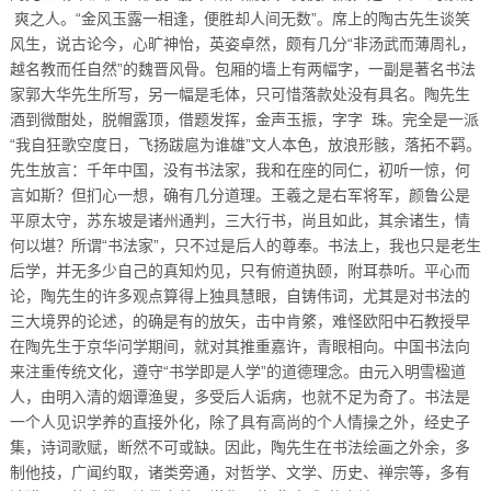
爽之人。“金风玉露一相逢，便胜却人间无数”。席上的陶古先生谈笑
风生，说古论今，心旷神怡，英姿卓然，颇有几分“非汤武而薄周礼，
越名教而任自然”的魏晋风骨。包厢的墙上有两幅字，一副是著名书法
家郭大华先生所写，另一幅是毛体，只可惜落款处没有具名。陶先生
酒到微酣处，脱帽露顶，借题发挥，金声玉振，字字 珠。完全是一派
“我自狂歌空度日，飞扬跋扈为谁雄”文人本色，放浪形骸，落拓不羁。
先生放言：千年中国，没有书法家，我和在座的同仁，初听一惊，何
言如斯？但扪心一想，确有几分道理。王羲之是右军将军，颜鲁公是
平原太守，苏东坡是诸州通判，三大行书，尚且如此，其余诸生，情
何以堪？所谓“书法家”，只不过是后人的尊奉。书法上，我也只是老生
后学，并无多少自己的真知灼见，只有俯道执颐，附耳恭听。平心而
论，陶先生的许多观点算得上独具慧眼，自铸伟词，尤其是对书法的
三大境界的论述，的确是有的放矢，击中肯綮，难怪欧阳中石教授早
在陶先生于京华问学期间，就对其推重嘉许，青眼相向。中国书法向
来注重传统文化，遵守“书学即是人学”的道德理念。由元入明雪楹道
人，由明入清的烟谭渔叟，多受后人诟病，也就不足为奇了。书法是
一个人见识学养的直接外化，除了具有高尚的个人情操之外，经史子
集，诗词歌赋，断然不可或缺。因此，陶先生在书法绘画之外余，多
制他技，广闻约取，诸类旁通，对哲学、文学、历史、禅宗等，多有