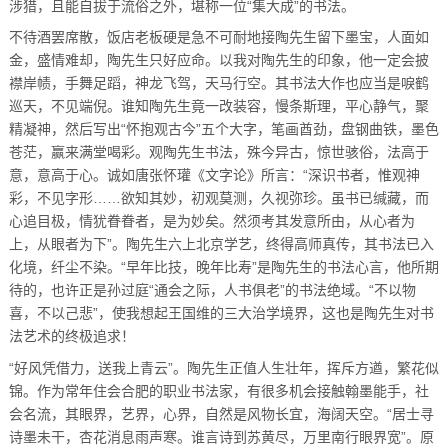
涉猎，且能自拔于流俗之外，堪称一位“集大成”的书法。
不待酒罢席散，饭店老板硬是急不可耐地接陶先生留下墨宝，人面如
金，盛情难却，陶先生只好应命。以我对陶先生的印象，他一定会披
襟岸帻，手舞足蹈，神龙飞驾，天马行空。其书法大作也应当是唳鹤
巡天，不见端倪。谁知陶先生竟一改装容，慢条斯理，平心静气，聚
精凝神，然后写出“怀抱观古今”五个大字，笔画酋劲，盘钢曲铁，墨色
苍茫，赢来满堂喝彩。观陶先生书法，殊今异古，惊世骇俗，法高于
意，意高于心。诚如唐张怀瓘《文字论》所言：“深识书者，惟观神
彩，不见字形……欲知其妙，初观莫测，久视弥珍。虽书已缄藏，而
心追目极，情犹眷眷者，是为妙矣。然须考其发意所由，从心者为
上，从眼者为下”。陶先生六上北京学艺，终得高师真传，其书法已入
化境，纤尘不染。“早年比技，晚年比寿”是陶先生的书法心言，他所期
待的，也许正是孙过庭“通会之际，人书俱老”的书法绝域。“不以物
喜，不以己悲”，使我想起王国维的三大治学境界，这也是陶先生对书
法艺术的终极追求！
“好风凭借力，送我上青云”。陶先生正值人生壮年，挥斥方遒，繁花似
锦。作为常年住会合肥的职业书法家，有很多机会接触翰墨能手，社
会名流，其眼界，艺界，心界，自然是风物长宜，海阔天空。“居士寻
诗墨未干，杏花消息雨声寒。谁言诗到苏黄尽，万里南行眼界宽”。原